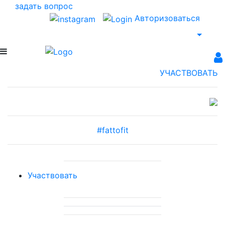
задать вопрос
Авторизоваться
УЧАСТВОВАТЬ
#f
a
ttof
i
t
Участвовать